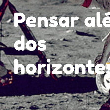
Pensar al
dos
horizonte