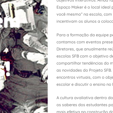
objetivos interativos. Ainda f
Espaço Maker é o local ideal 
ém
você mesmo” na escola, com 
incentivam os alunos a colo
Para a formação da equipe p
contamos com eventos prese
Diretores, que anualmente re
escolas SFB com o objetivo d
s!
compartilhar tendências do 
as novidades do Projeto SF
encontros virtuais, com o obj
escolar e discutir o ensino no 
A cultura avaliativa dentro do
os saberes dos estudantes p
mais efetiva na construção d