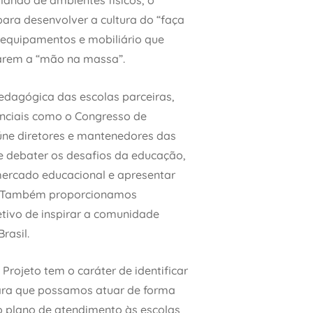
alando de ambientes físicos, o
para desenvolver a cultura do “faça
equipamentos e mobiliário que
carem a “mão na massa”.
edagógica das escolas parceiras,
nciais como o Congresso de
úne diretores e mantenedores das
e debater os desafios da educação,
mercado educacional e apresentar
B. Também proporcionamos
etivo de inspirar a comunidade
Brasil.
 Projeto tem o caráter de identificar
ara que possamos atuar de forma
o plano de atendimento às escolas