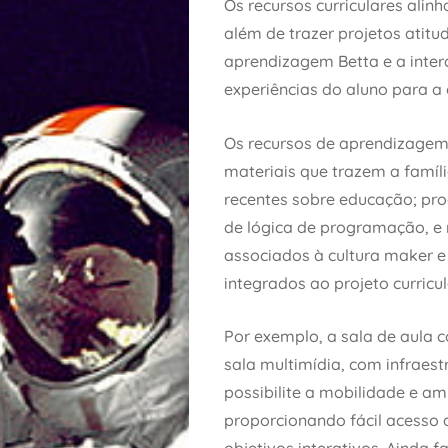
Os recursos curriculares alin
além de trazer projetos atit
aprendizagem Betta e a inter
experiências do aluno para a
Os recursos de aprendizage
materiais que trazem a famíl
recentes sobre educação; pr
de lógica de programação, e r
associados à cultura maker e
integrados ao projeto curricul
Por exemplo, a sala de aula 
sala multimídia, com infraes
possibilite a mobilidade e am
proporcionando fácil acesso 