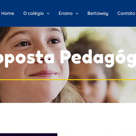
Pesquisar
Home
O colégio
Ensino
Bettaway
Contato
oposta Pedagóg